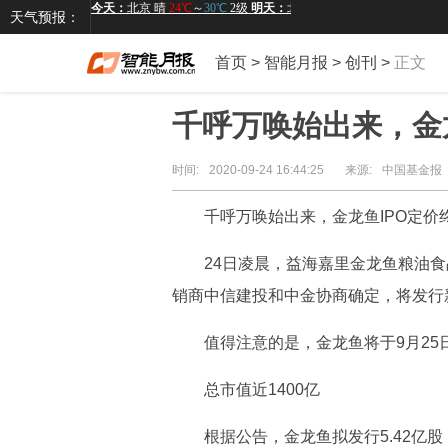
天气预报：
首页
>
智能月报
>
创刊
>
正文
千呼万唤始出来，金龙
时间:
2020-09-24 16:44:25
来源:
中国基金报
千呼万唤始出来，金龙鱼IPO定价
24日凌晨，益海嘉里金龙鱼粮油食
销商中信建投和中金协商确定，将发行新股
值得注意的是，金龙鱼将于9月25
总市值近1400亿
根据公告，金龙鱼拟发行5.42亿