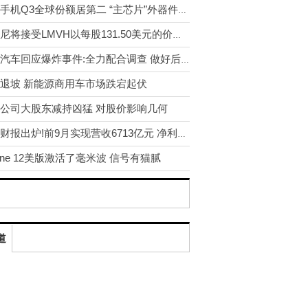
华为手机Q3全球份额居第二 “主芯片”外器件或松绑
蒂芙尼将接受LMVH以每股131.50美元的价格收购
威马汽车回应爆炸事件:全力配合调查 做好后续事宜
退坡 新能源商用车市场跌宕起伏
公司大股东减持凶猛 对股价影响几何
华为财报出炉!前9月实现营收6713亿元 净利润率8.0%
hone 12美版激活了毫米波 信号有猫腻
道