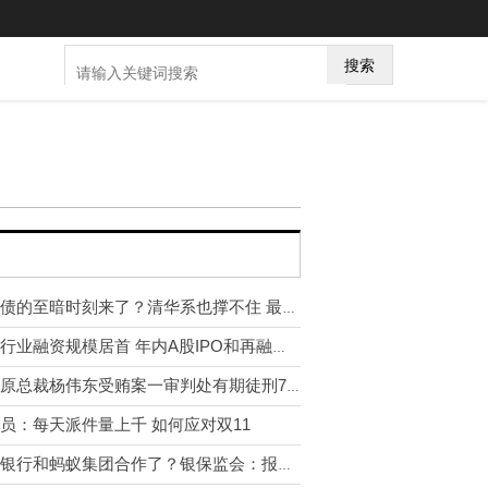
搜索
信用债的至暗时刻来了？清华系也撑不住 最新研判来了
电子行业融资规模居首 年内A股IPO和再融资规模达1.29万亿元
优酷原总裁杨伟东受贿案一审判处有期徒刑7年
员：每天派件量上千 如何应对双11
不让银行和蚂蚁集团合作了？银保监会：报道不实 要更好地支持实体经济发展