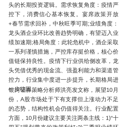
头的长期投资逻辑。需求恢复角度：疫情严
控下，消费信心基本恢复。宴席政策开放
+春节需求回补，中秋旺季可期;业绩角度：
龙头酒企业环比改善趋势明确，有望迈入业
绩加速期;格局角度：此轮危机中，酒企采取
一系列谨慎措施，严控库存挺价格，核心价
值链保持良性。疫情下行业供给侧改革，龙
头凭借优秀的现金流、强盈利能力和渠道管
控力，行业集中度进一步提升，长期格局进
一步稳固。
银河证券策略分析师洪亮发文称，展望10月
份，A股市场处于下有支撑但上涨动力不足
的态势，结构性机会仍值得关注。行业配置
方面，10月份建议主要关注两条主线：1)“十