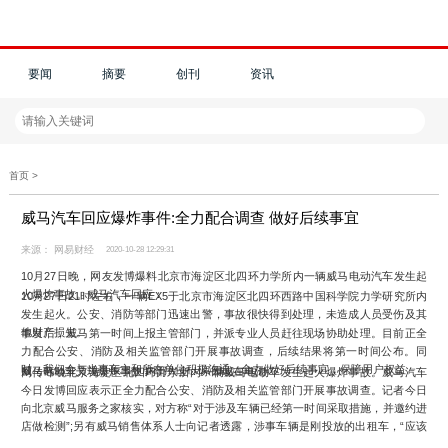
要闻
摘要
创刊
资讯
首页 >
威马汽车回应爆炸事件:全力配合调查 做好后续事宜
来源： 网易财经
2020-10-28 12:29:31
10月27日晚，网友发博爆料北京市海淀区北四环力学所内一辆威马电动汽车发生起
火爆炸事故。威马汽车回应：
10月27日21时左右，一辆EX5于北京市海淀区北四环西路中国科学院力学研究所内
发生起火。公安、消防等部门迅速出警，事故很快得到处理，未造成人员受伤及其
他财产损失。
事发后，威马第一时间上报主管部门，并派专业人员赶往现场协助处理。目前正全
力配合公安、消防及相关监管部门开展事故调查，后续结果将第一时间公布。同
时，我们会与当事车主和所在单位积极沟通，全力做好后续事宜，保障用户权益。
威马电动车又现爆炸事故 内部人士：原因或在电池
网传昨晚北京海淀区北四环力学所内一辆威马电动车发生起火爆炸事故。威马汽车
今日发博回应表示正全力配合公安、消防及相关监管部门开展事故调查。记者今日
向北京威马服务之家核实，对方称“对于涉及车辆已经第一时间采取措施，并邀约进
店做检测”;另有威马销售体系人士向记者透露，涉事车辆是刚投放的出租车，“应该
是电池的原因”，相关批次车辆“已经在召回了，杭州也有几台车需要更换电池”。